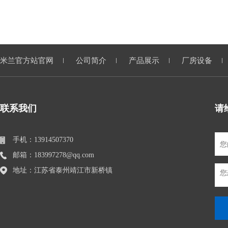
米兰官方站官网
公司简介
产品展示
厂房设备
联系我们
请
手机：13914507370
邮箱：183997278@qq.com
地址：江苏省泰州靖江市新桥镇