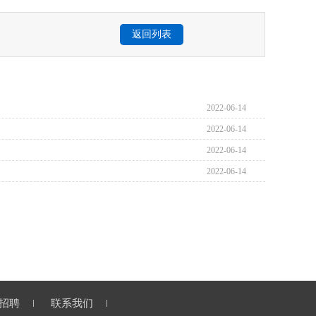
返回列表
2022-06-14
2022-06-14
2022-06-14
2022-06-14
招聘
联系我们