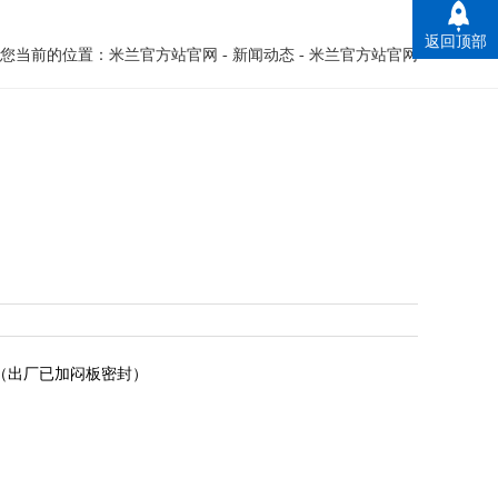
返回顶部
您当前的位置：
米兰官方站官网
-
新闻动态
-
米兰官方站官网
（出厂已加闷板密封）