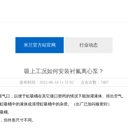
米兰官方站官网
行业动态
吸上工况如何安装衬氟离心泵？
发布时间：2022-06-14 11:31:02 点击次数：7487
只排气口，以便于虹吸桶在其它接口密闭的情况下能加灌液体、排出空气。
空虹吸桶中的液体或清理虹吸桶中的杂质。（出厂已加闷板密封）
吸桶。
，但外形尺寸不同。