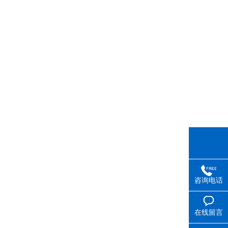
系我们
电话：13914507370
咨询电话
在线留言