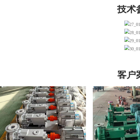
技术
客户