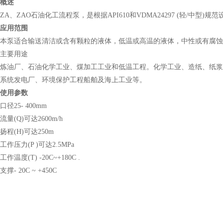
概述
ZA、ZAO石油化工流程泵，是根据API610和VDMA24297 (轻/中型)规
应用范围
本泵适合输送清洁或含有颗粒的液体，低温或高温的液体，中性或有腐蚀
主要用途
炼油厂、石油化学工业、煤加工工业和低温工程。化学工业、造纸、纸浆
系统发电厂、环境保护工程船舶及海上工业等。
使用参数
口径25- 400mm
流量(Q)可达2600m/h
扬程(H)可达250m
工作压力(P )可达2.5MPa
工作温度(T) -20C~+180C .
支撑- 20C ~ +450C