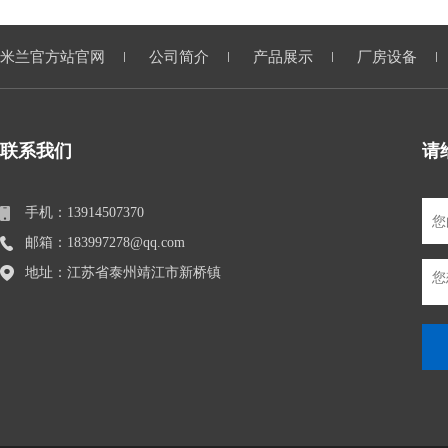
米兰官方站官网
公司简介
产品展示
厂房设备
联系我们
请
手机：13914507370
邮箱：183997278@qq.com
地址：江苏省泰州靖江市新桥镇